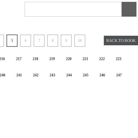
BACK TO BOOK
5
6
7
8
9
10
216
217
218
219
220
221
222
223
240
241
242
243
244
245
246
247