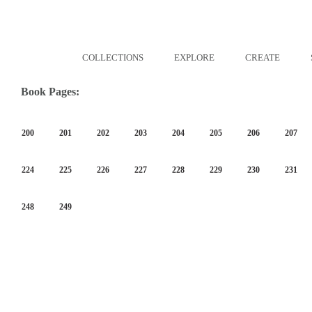
COLLECTIONS
EXPLORE
CREATE
Book Pages:
200
201
202
203
204
205
206
207
224
225
226
227
228
229
230
231
248
249