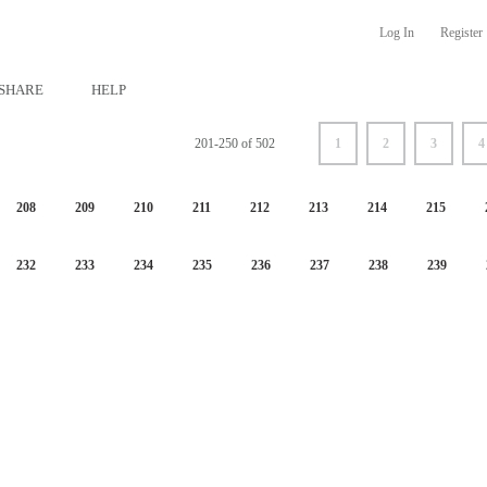
Log In
Register
SHARE
HELP
201-250 of 502
1
2
3
4
208
209
210
211
212
213
214
215
232
233
234
235
236
237
238
239