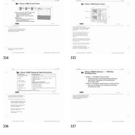
334
335
336
337