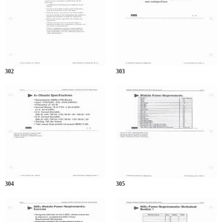
302
303
304
305