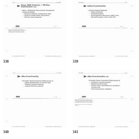
338
339
340
341