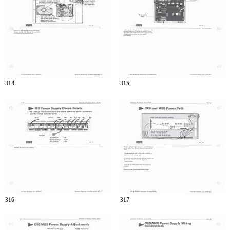
314
315
316
317