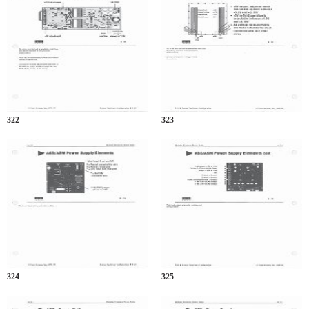
322
323
324
325