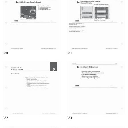
330
331
332
333