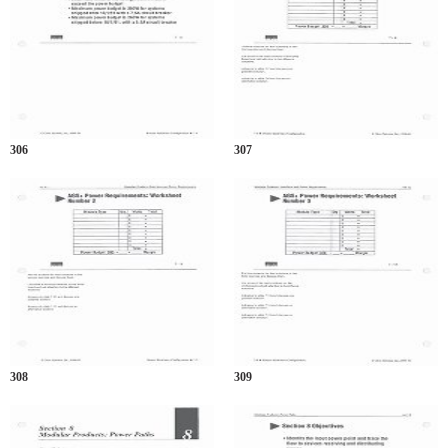
306
307
308
309