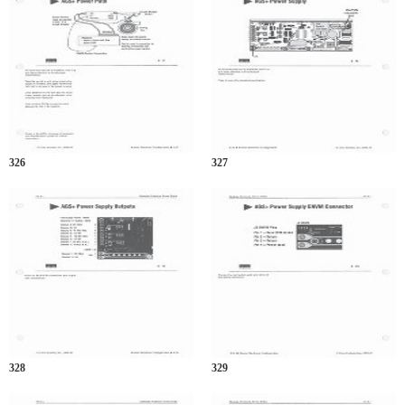
326
327
328
329