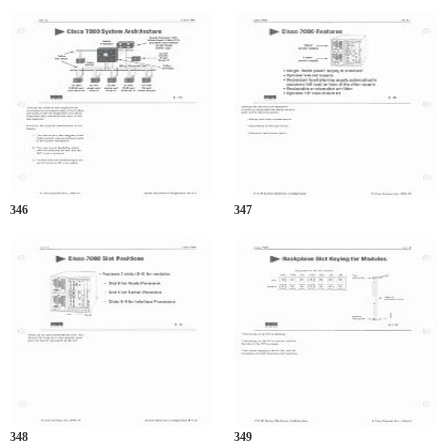
346
347
348
349