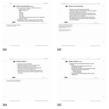
342
343
344
345