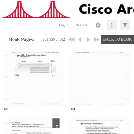
Log In
Register
Book Pages:
BACK TO BOOK
301-350 of 502
300
301